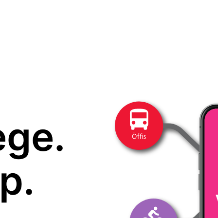
ege.
p.