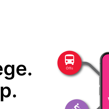
ege.
p.