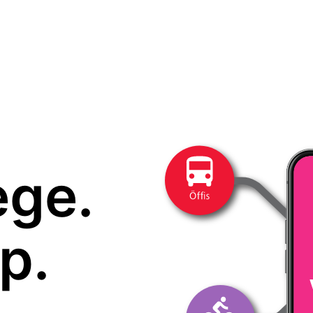
ege.
p.