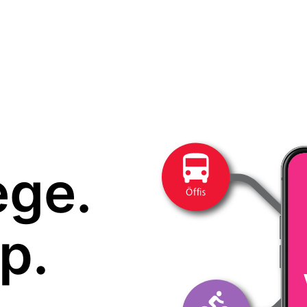
ege.
p.