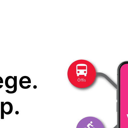
ege.
p.