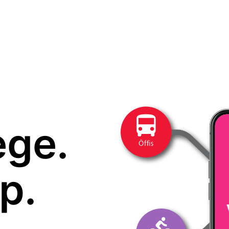
ege.
p.