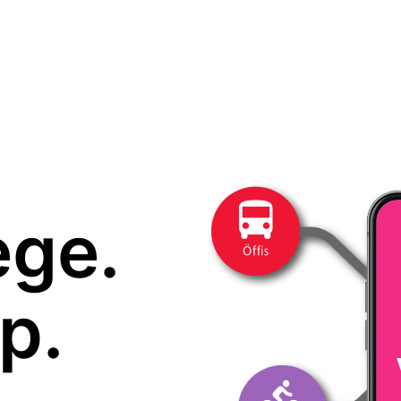
ege.
p.