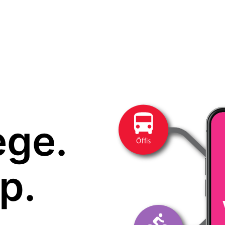
ege.
p.