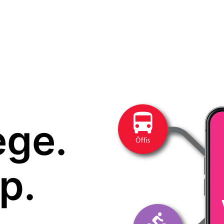
ege.
p.