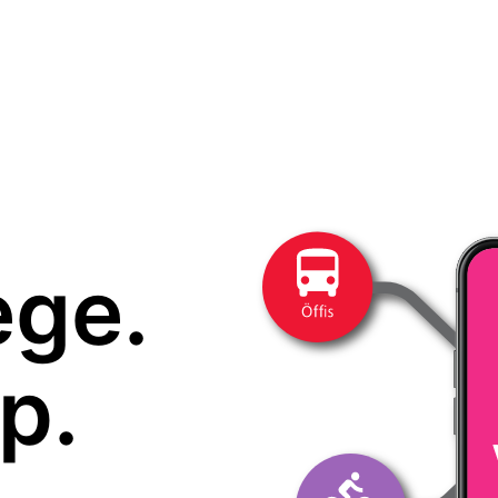
ege.
p.