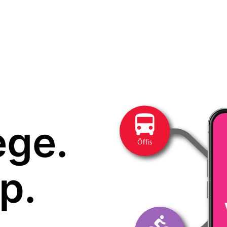
ege.
p.