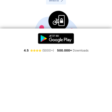
4.5
(5000+)
500.000+
Downloads
Radbox
Fahrradgarage für
dein Bike am Bahnhof
Mehr