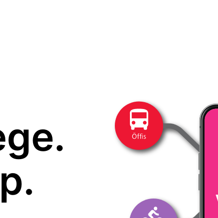
ege.
p.