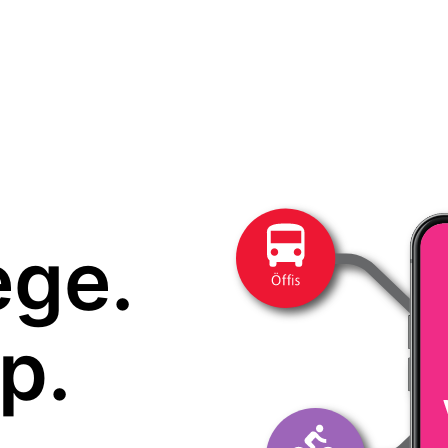
ege.
p.