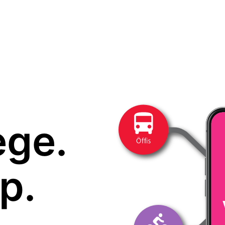
ege.
p.