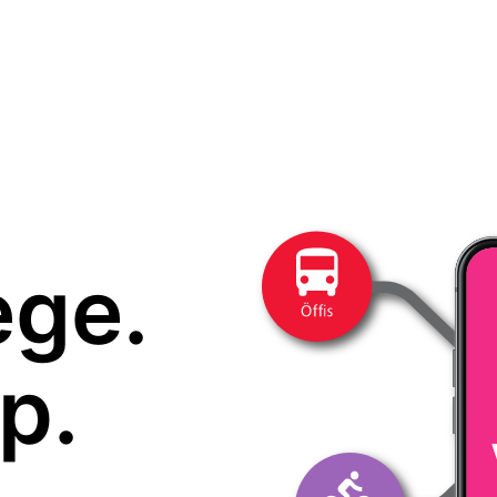
ege.
p.