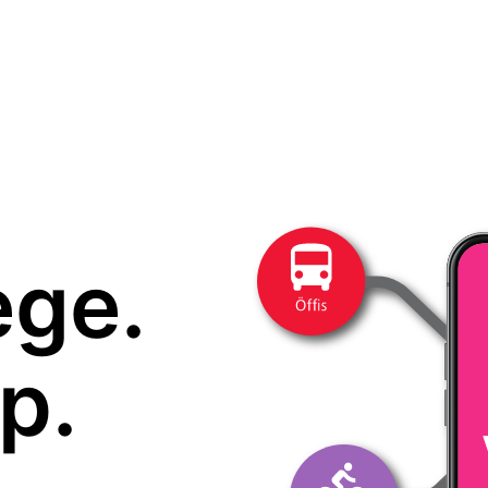
ege.
p.