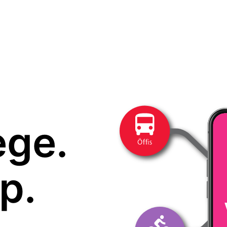
ege.
p.