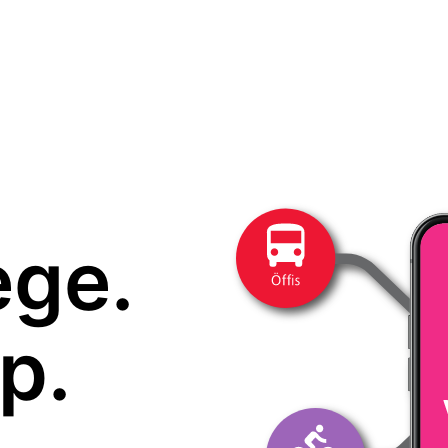
ege.
p.