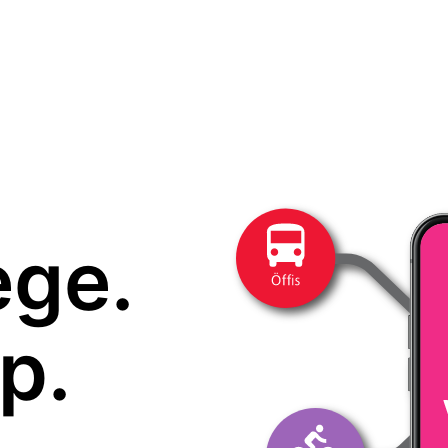
ege.
p.