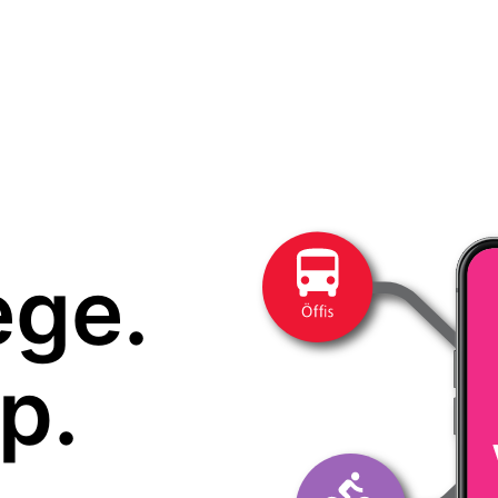
ege.
p.