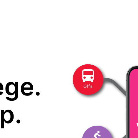
ege.
p.