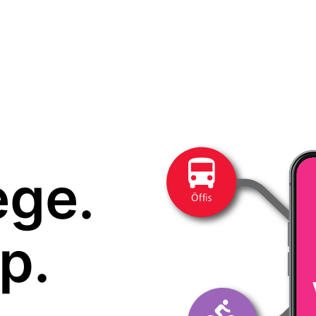
ege.
p.