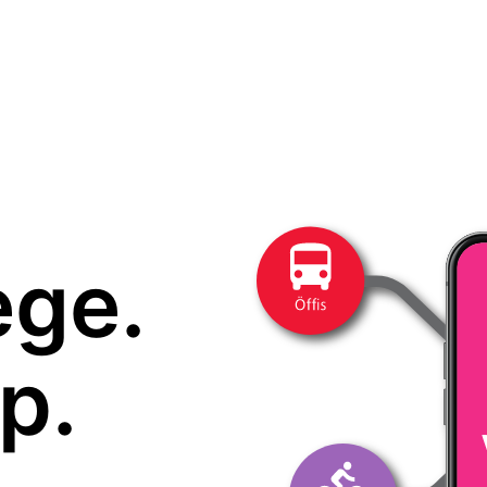
ege.
p.