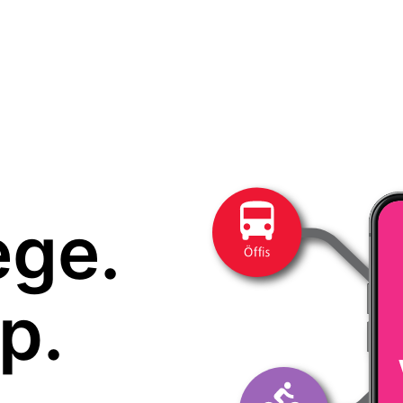
ege.
p.