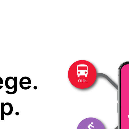
ege.
p.