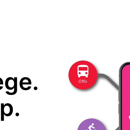
ege.
p.