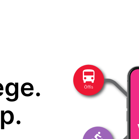
ege.
p.