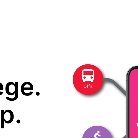
ege.
p.