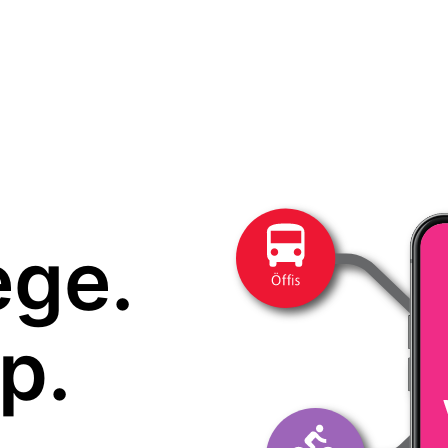
ege.
p.