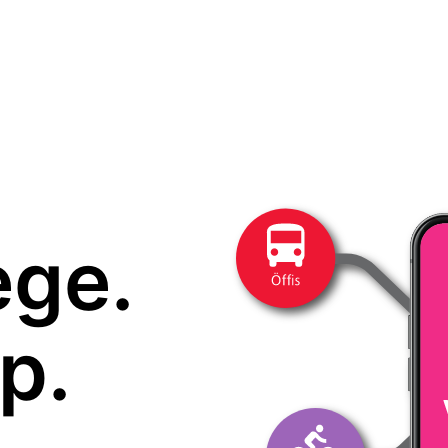
ege.
p.