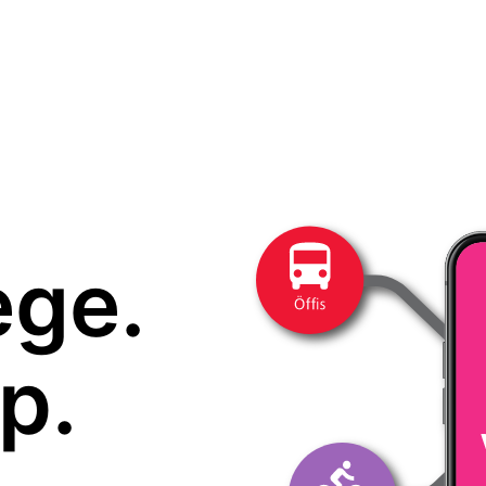
ege.
p.