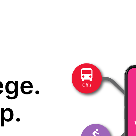
ege.
p.