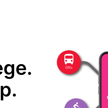
ege.
p.