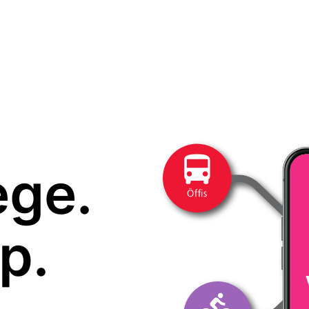
ege.
p.