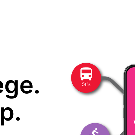
ege.
p.