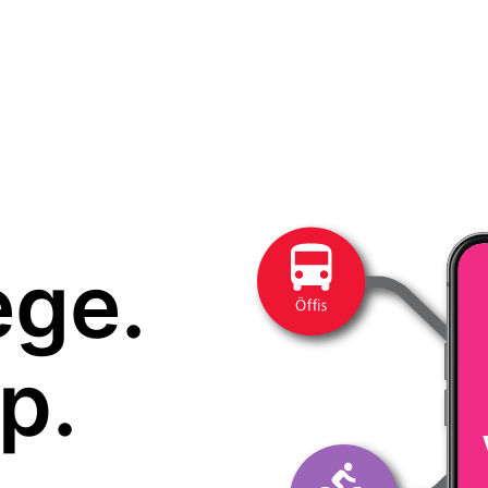
ege.
p.