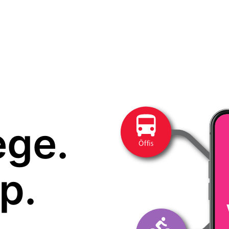
ege.
p.