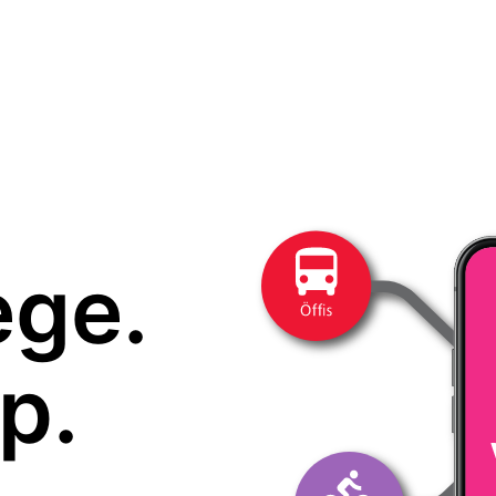
ege.
p.