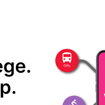
ege.
p.