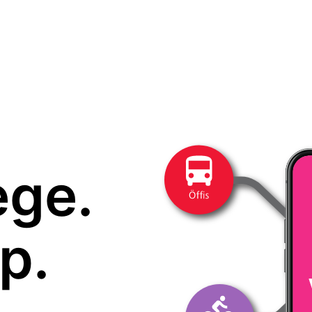
ege.
p.