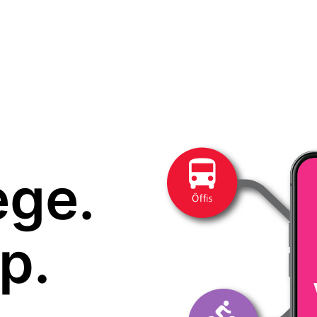
ege.
p.