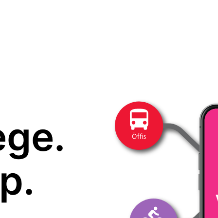
ege.
p.