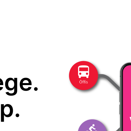
ege.
p.