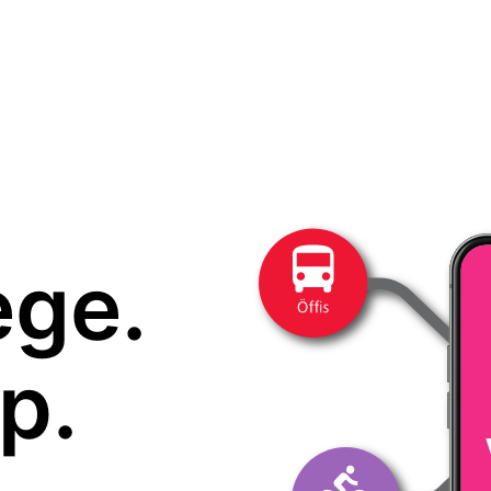
ege.
p.