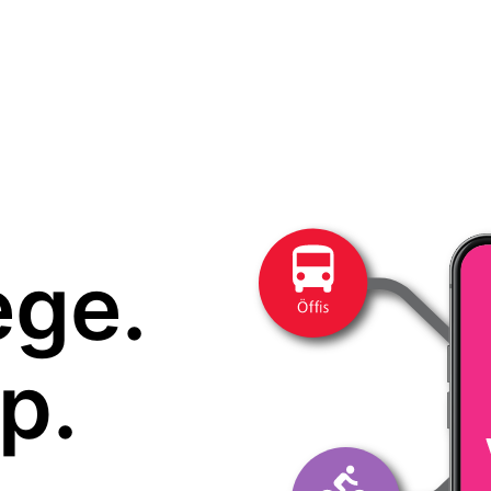
ege.
p.