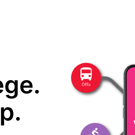
ege.
p.