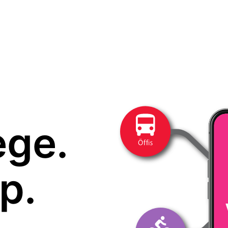
ege.
p.