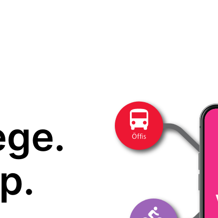
ege.
p.