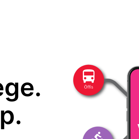
ege.
p.